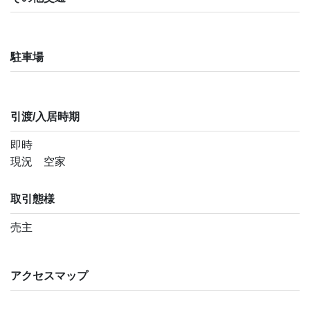
駐車場
引渡/入居時期
即時
現況 空家
取引態様
売主
アクセスマップ