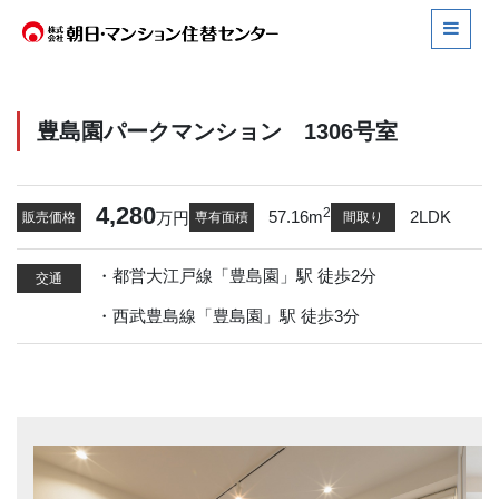
豊島園パークマンション 1306号室
4,280
2
57.16m
2LDK
万円
販売価格
専有面積
間取り
都営大江戸線「豊島園」駅 徒歩2分
交通
西武豊島線「豊島園」駅 徒歩3分