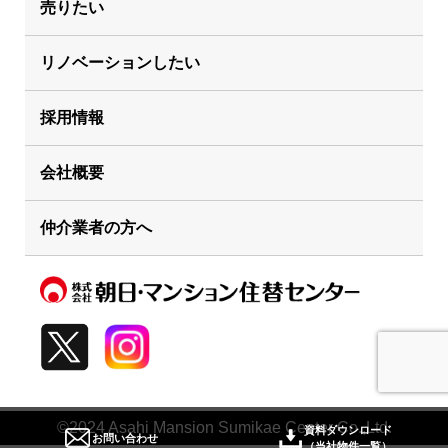
売りたい
リノベーションしたい
採用情報
会社概要
仲介業者の方へ
©2024 Asahi Mansion Sumikae Center Co.,Ltd.
資料ダウンロード
お問い合わせ
（当社物件一覧）